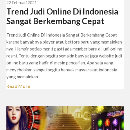
22 Februari 2021
Trend Judi Online Di Indonesia
Sangat Berkembang Cepat
Trend Judi Online Di Indonesia Sangat Berkembang Cepat
karena banyak nya player atau bettors baru yang memainkan
nya. Hampir setiap menit pasti ada member baru di judi online
resmi. Tentu dengan begitu semakin banyak juga website judi
online baru yang hadir di mesin pencarian. Apa saja yang
menyebabkan sampai begitu banyak masyarakat indonesia
yang memainkan…
Read More