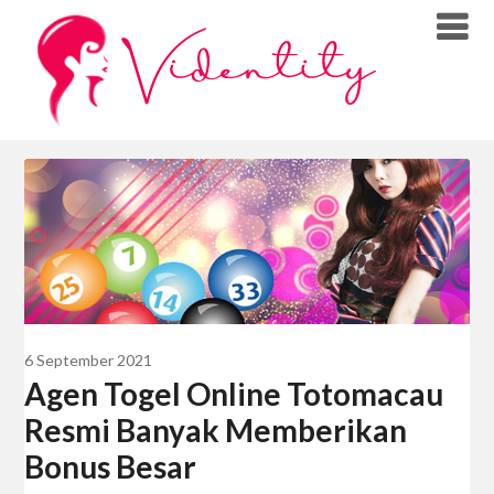
Skip
to
content
6 September 2021
Agen Togel Online Totomacau
Resmi Banyak Memberikan
Bonus Besar