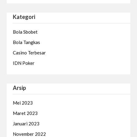
Kategori
Bola Sbobet
Bola Tangkas
Casino Terbesar
IDN Poker
Arsip
Mei 2023
Maret 2023
Januari 2023
November 2022