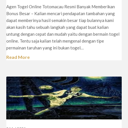
Agen Togel Online Totomacau Resmi Banyak Memberikan
Bonus Besar – Kalian mencari pendapatan tambahan yang
dapat memberinya hasil semakin besar tiap bulannya kami
akan kasih tahu sebuah langkah yang dapat buat kalian
untung dengan cepat dan mudah yaitu dengan bermain togel
online. Tentu saja kalian telah mengenal dengan tipe
permainan taruhan yang ini bukan togel…
Read More