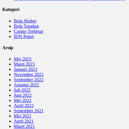
Kategori
Bola Sbobet
Bola Tangkas
Casino Terbesar
IDN Poker
Arsip
Mei 2023
Maret 2023
Januari 2023
November 2022
September 2022
Agustus 2022
Juli 2022
Juni 2022
Mei 2022
April 2022
September 2021
Mei 2021
April 2021
Maret 2021