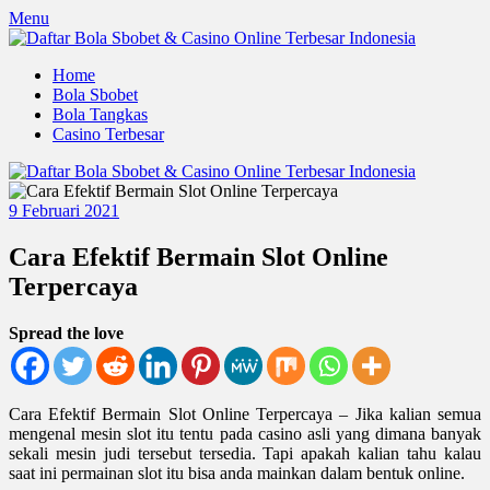
Skip
Menu
to
content
Home
Bola Sbobet
Bola Tangkas
Casino Terbesar
9 Februari 2021
Cara Efektif Bermain Slot Online
Terpercaya
Spread the love
Cara Efektif Bermain Slot Online Terpercaya – Jika kalian semua
mengenal mesin slot itu tentu pada casino asli yang dimana banyak
sekali mesin judi tersebut tersedia. Tapi apakah kalian tahu kalau
saat ini permainan slot itu bisa anda mainkan dalam bentuk online.