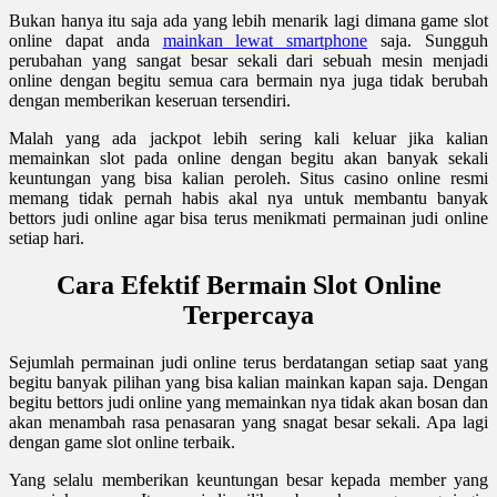
Bukan hanya itu saja ada yang lebih menarik lagi dimana game slot
online dapat anda
mainkan lewat smartphone
saja. Sungguh
perubahan yang sangat besar sekali dari sebuah mesin menjadi
online dengan begitu semua cara bermain nya juga tidak berubah
dengan memberikan keseruan tersendiri.
Malah yang ada jackpot lebih sering kali keluar jika kalian
memainkan slot pada online dengan begitu akan banyak sekali
keuntungan yang bisa kalian peroleh. Situs casino online resmi
memang tidak pernah habis akal nya untuk membantu banyak
bettors judi online agar bisa terus menikmati permainan judi online
setiap hari.
Cara Efektif Bermain Slot Online
Terpercaya
Sejumlah permainan judi online terus berdatangan setiap saat yang
begitu banyak pilihan yang bisa kalian mainkan kapan saja. Dengan
begitu bettors judi online yang memainkan nya tidak akan bosan dan
akan menambah rasa penasaran yang snagat besar sekali. Apa lagi
dengan game slot online terbaik.
Yang selalu memberikan keuntungan besar kepada member yang