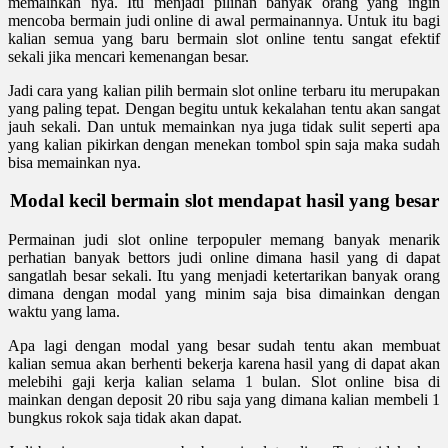
memainkan nya. Itu menjadi pilihan banyak orang yang ingin
mencoba bermain judi online di awal permainannya. Untuk itu bagi
kalian semua yang baru bermain slot online tentu sangat efektif
sekali jika mencari kemenangan besar.
Jadi cara yang kalian pilih bermain slot online terbaru itu merupakan
yang paling tepat. Dengan begitu untuk kekalahan tentu akan sangat
jauh sekali. Dan untuk memainkan nya juga tidak sulit seperti apa
yang kalian pikirkan dengan menekan tombol spin saja maka sudah
bisa memainkan nya.
Modal kecil bermain slot mendapat hasil yang besar
Permainan judi slot online terpopuler memang banyak menarik
perhatian banyak bettors judi online dimana hasil yang di dapat
sangatlah besar sekali. Itu yang menjadi ketertarikan banyak orang
dimana dengan modal yang minim saja bisa dimainkan dengan
waktu yang lama.
Apa lagi dengan modal yang besar sudah tentu akan membuat
kalian semua akan berhenti bekerja karena hasil yang di dapat akan
melebihi gaji kerja kalian selama 1 bulan. Slot online bisa di
mainkan dengan deposit 20 ribu saja yang dimana kalian membeli 1
bungkus rokok saja tidak akan dapat.