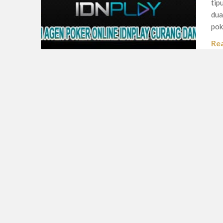
tip
dua
pok
Re