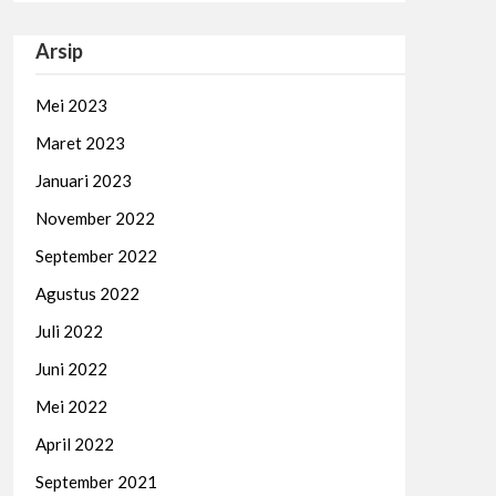
Arsip
Mei 2023
Maret 2023
Januari 2023
November 2022
September 2022
Agustus 2022
Juli 2022
Juni 2022
Mei 2022
April 2022
September 2021