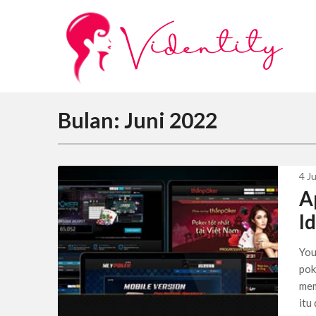
Skip
to
content
Bulan:
Juni 2022
4 J
A
I
You
pok
mem
itu