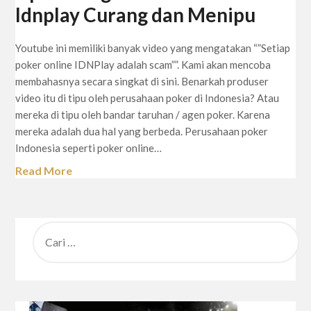
Idnplay Curang dan Menipu
Youtube ini memiliki banyak video yang mengatakan “”Setiap
poker online IDNPlay adalah scam””. Kami akan mencoba
membahasnya secara singkat di sini. Benarkah produser
video itu di tipu oleh perusahaan poker di Indonesia? Atau
mereka di tipu oleh bandar taruhan / agen poker. Karena
mereka adalah dua hal yang berbeda. Perusahaan poker
Indonesia seperti poker online…
Read More
CARI
UNTUK: