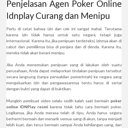
Penjelasan Agen Poker Online
Idnplay Curang dan Menipu
Perlu di catat bahwa izin dan cek ini sangat mahal. Terutama
karena izin tidak hanya untuk satu negara, tetapi juga
internasional. Karena itu, jika penipuan terdeteksi, izinnya akan di
cabut dan pemiliknya bisa di penjara dan di denda. Karena itu,
mereka tidak akan berani menipu.
Jika Anda menemukan penipuan yang di lakukan oleh suatu
perusahaan, Anda dapat melaporkan tindakan penipuan tersebut
secara langsung (tanpa perwakilan pemerintah) ke negara yang
mengeluarkan izin dan pengawasannya tentu harus di sertai
dengan bukti yang dapat di buktikan.
Mungkin pembuat video selalu sedih kalah saat bermain
poker
online IDNPlay resmi
karena tidak tahu cara bermain poker.
Logikanya, jika Anda merasa telah di tipu, Anda harus segera
berhenti bermain dan menarik semua uang di akun, tanpa menjadi
lebih kuat, dan terus bermain sampai Anda kehilangan uang, dan