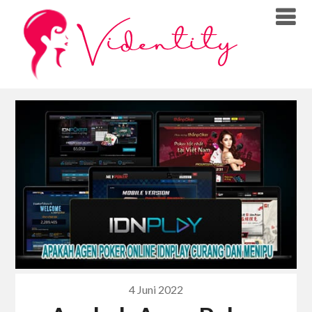
Skip
to
content
4 Juni 2022