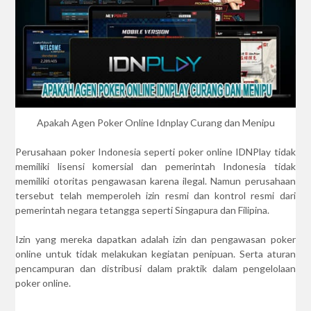
Apakah Agen Poker Online Idnplay Curang dan Menipu
Perusahaan poker Indonesia seperti poker online IDNPlay tidak
memiliki lisensi komersial dan pemerintah Indonesia tidak
memiliki otoritas pengawasan karena ilegal. Namun perusahaan
tersebut telah memperoleh izin resmi dan kontrol resmi dari
pemerintah negara tetangga seperti Singapura dan Filipina.
Izin yang mereka dapatkan adalah izin dan pengawasan poker
online untuk tidak melakukan kegiatan penipuan. Serta aturan
pencampuran dan distribusi dalam praktik dalam pengelolaan
poker online.