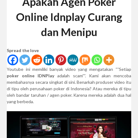
Apakah Agen Poker
Online Idnplay Curang
dan Menipu
Spread the love
Youtube ini memiliki banyak video yang mengatakan “”Setiap
poker online IDNPlay
adalah scam””. Kami akan mencoba
membahasnya secara singkat di sini. Benarkah produser video itu
di tipu oleh perusahaan poker di Indonesia? Atau mereka di tipu
oleh bandar taruhan / agen poker. Karena mereka adalah dua hal
yang berbeda.