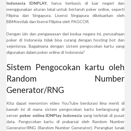
Indonesia IDNPLAY
, harus berbasis di luar negeri dan
menggunakan aturan lokal untuk bertaruh poker online, seperti
Filipina dan Singapura. Lisensi Singapura dikeluarkan oleh
BBMtestlab dan lisensi Filipina oleh PAGCOR.
Dengan izin dan pengawasan dari kedua negara ini, perusahaan
poker di Indonesia tidak bisa curang dengan hosting bot dan
sejenisnya. Bagaimana dengan sistem pengocokan kartu yang
digunakan dalam poker online di Indonesia?
Sistem Pengocokan kartu oleh
Random Number
Generator/RNG
Kita dapat menonton video YouTube berdurasi lima menit di
bawah ini di mana sistem pengocokan kartu berlangsung di
server
poker online IDNPlay indonesia
yang terletak di pusat
data. Pengocokan kartu di prakarsai oleh Random Number
Generator/RNG (Random Number Generator). Perangkat lunak