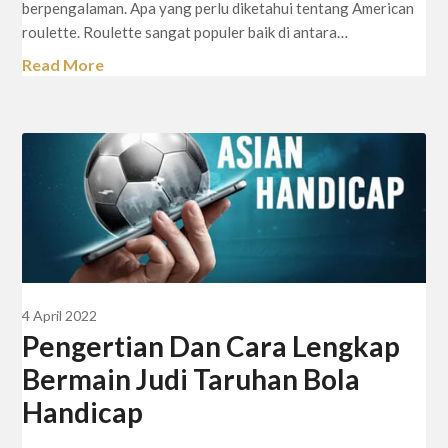
berpengalaman. Apa yang perlu diketahui tentang American
roulette. Roulette sangat populer baik di antara…
Read More
4 April 2022
Pengertian Dan Cara Lengkap
Bermain Judi Taruhan Bola
Handicap