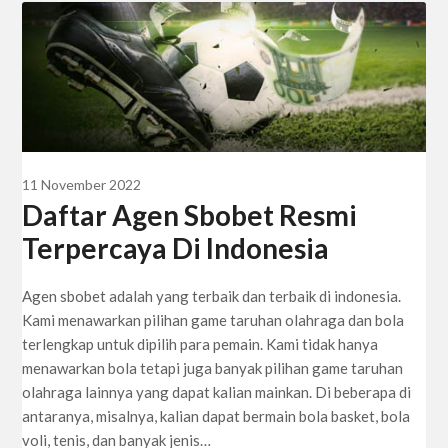
11 November 2022
Daftar Agen Sbobet Resmi
Terpercaya Di Indonesia
Agen sbobet adalah yang terbaik dan terbaik di indonesia.
Kami menawarkan pilihan game taruhan olahraga dan bola
terlengkap untuk dipilih para pemain. Kami tidak hanya
menawarkan bola tetapi juga banyak pilihan game taruhan
olahraga lainnya yang dapat kalian mainkan. Di beberapa di
antaranya, misalnya, kalian dapat bermain bola basket, bola
voli, tenis, dan banyak jenis…