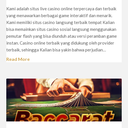
Kami adalah situs live casino online terpercaya dan terbaik
yang menawarkan berbagai game interaktif dan menarik.
Kami memiliki situs casino langsung terbaik tempat Kalian
bisa memainkan situs casino sosial langsung menggunakan
pemutar flash yang bisa diunduh atau versi peramban game
instan. Casino online terbaik yang didukung oleh provider
terbaik, sehingga Kalian bisa yakin bahwa perjudian…
Read More