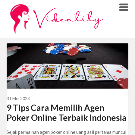
Skip
to
content
31 Mei 2023
9 Tips Cara Memilih Agen
Poker Online Terbaik Indonesia
Sejak permainan agen poker online uang asli pertama muncul