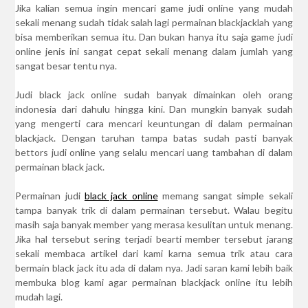
Jika kalian semua ingin mencari game judi online yang mudah
sekali menang sudah tidak salah lagi permainan blackjacklah yang
bisa memberikan semua itu. Dan bukan hanya itu saja game judi
online jenis ini sangat cepat sekali menang dalam jumlah yang
sangat besar tentu nya.
Judi black jack online sudah banyak dimainkan oleh orang
indonesia dari dahulu hingga kini. Dan mungkin banyak sudah
yang mengerti cara mencari keuntungan di dalam permainan
blackjack. Dengan taruhan tampa batas sudah pasti banyak
bettors judi online yang selalu mencari uang tambahan di dalam
permainan black jack.
Permainan judi
black jack online
memang sangat simple sekali
tampa banyak trik di dalam permainan tersebut. Walau begitu
masih saja banyak member yang merasa kesulitan untuk menang.
Jika hal tersebut sering terjadi bearti member tersebut jarang
sekali membaca artikel dari kami karna semua trik atau cara
bermain black jack itu ada di dalam nya. Jadi saran kami lebih baik
membuka blog kami agar permainan blackjack online itu lebih
mudah lagi.