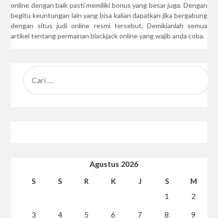
online dengan baik pasti memiliki bonus yang besar juga. Dengan
begitu keuntungan lain yang bisa kalian dapatkan jika bergabung
dengan situs judi online resmi tersebut. Demikianlah semua
artikel tentang permainan blackjack online yang wajib anda coba.
CARI
UNTUK:
Agustus 2026
S
S
R
K
J
S
M
1
2
3
4
5
6
7
8
9