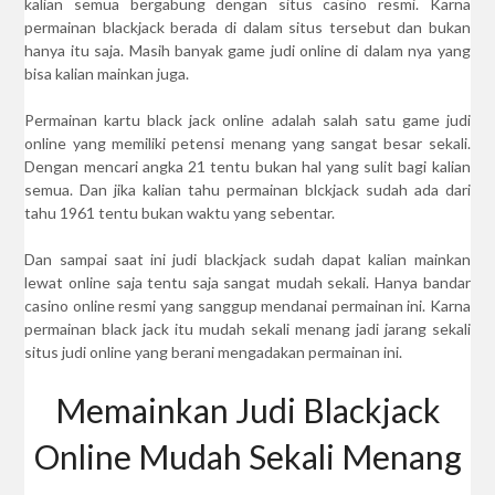
kalian semua bergabung dengan situs casino resmi. Karna
permainan blackjack berada di dalam situs tersebut dan bukan
hanya itu saja. Masih banyak game judi online di dalam nya yang
bisa kalian mainkan juga.
Permainan kartu black jack online adalah salah satu game judi
online yang memiliki petensi menang yang sangat besar sekali.
Dengan mencari angka 21 tentu bukan hal yang sulit bagi kalian
semua. Dan jika kalian tahu permainan blckjack sudah ada dari
tahu 1961 tentu bukan waktu yang sebentar.
Dan sampai saat ini judi blackjack sudah dapat kalian mainkan
lewat online saja tentu saja sangat mudah sekali. Hanya bandar
casino online resmi yang sanggup mendanai permainan ini. Karna
permainan black jack itu mudah sekali menang jadi jarang sekali
situs judi online yang berani mengadakan permainan ini.
Memainkan Judi Blackjack
Online Mudah Sekali Menang