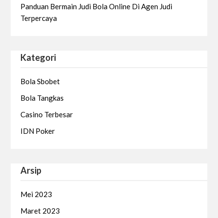
Panduan Bermain Judi Bola Online Di Agen Judi
Terpercaya
Kategori
Bola Sbobet
Bola Tangkas
Casino Terbesar
IDN Poker
Arsip
Mei 2023
Maret 2023