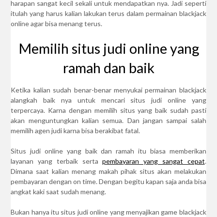
harapan sangat kecil sekali untuk mendapatkan nya. Jadi seperti
itulah yang harus kalian lakukan terus dalam permainan blackjack
online agar bisa menang terus.
Memilih situs judi online yang
ramah dan baik
Ketika kalian sudah benar-benar menyukai permainan blackjack
alangkah baik nya untuk mencari situs judi online yang
terpercaya. Karna dengan memilih situs yang baik sudah pasti
akan menguntungkan kalian semua. Dan jangan sampai salah
memilih agen judi karna bisa berakibat fatal.
Situs judi online yang baik dan ramah itu biasa memberikan
layanan yang terbaik serta
pembayaran yang sangat cepat
.
Dimana saat kalian menang makah pihak situs akan melakukan
pembayaran dengan on time. Dengan begitu kapan saja anda bisa
angkat kaki saat sudah menang.
Bukan hanya itu situs judi online yang menyajikan game blackjack