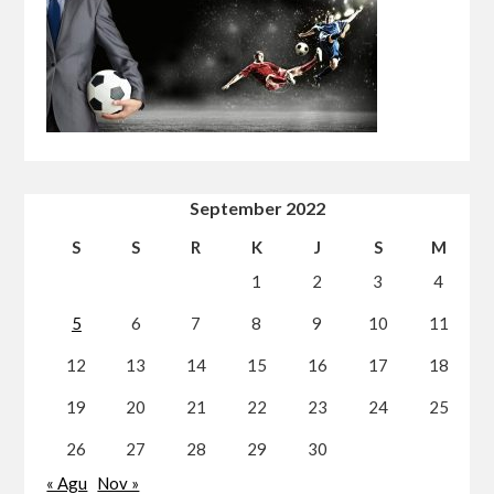
September 2022
S
S
R
K
J
S
M
1
2
3
4
5
6
7
8
9
10
11
12
13
14
15
16
17
18
19
20
21
22
23
24
25
26
27
28
29
30
« Agu
Nov »