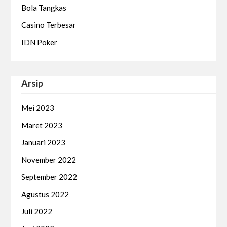
Bola Tangkas
Casino Terbesar
IDN Poker
Arsip
Mei 2023
Maret 2023
Januari 2023
November 2022
September 2022
Agustus 2022
Juli 2022