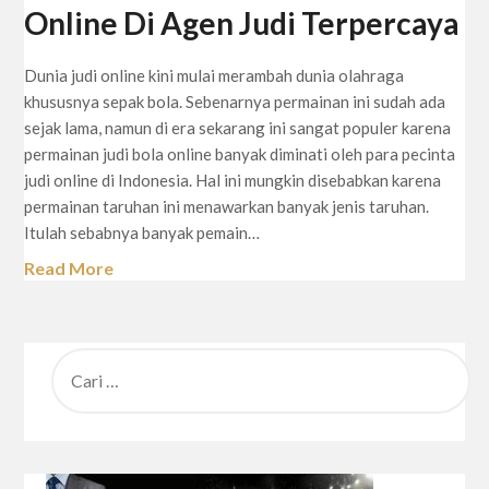
Online Di Agen Judi Terpercaya
Dunia judi online kini mulai merambah dunia olahraga
khususnya sepak bola. Sebenarnya permainan ini sudah ada
sejak lama, namun di era sekarang ini sangat populer karena
permainan judi bola online banyak diminati oleh para pecinta
judi online di Indonesia. Hal ini mungkin disebabkan karena
permainan taruhan ini menawarkan banyak jenis taruhan.
Itulah sebabnya banyak pemain…
Read More
CARI
UNTUK: