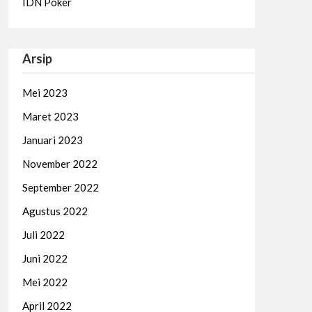
IDN Poker
Arsip
Mei 2023
Maret 2023
Januari 2023
November 2022
September 2022
Agustus 2022
Juli 2022
Juni 2022
Mei 2022
April 2022