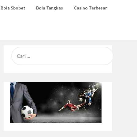
Bola Sbobet
Bola Tangkas
Casino Terbesar
CARI
UNTUK: